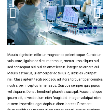
Mauris dignissim efficitur magna nec pellentesque. Curabitur
vulputate, ligula nec dictum tempus, metus urna aliquet nisl,
sed consequat nisi nisl sit amet lectus. Integer ac ornare dui.
Mauris est lacus, ullamcorper ac tellus id, ultricies volutpat
nisi. Class aptent taciti sociosqu ad litora torquent per conubia
nostra, per inceptos himenaeos. Quisque semper quis purus
vel aliquam. Donec hendrerit pharetra suscipit. Fusce tristique
ipsum elit, id vestibulum nibh feugiat id. Integer volutpat nibh
et sem imperdiet, eget dapibus diam laoreet. Praesent
feugiat nibh sed magna ullamcorper, nec viverra mi tristique.